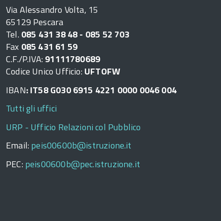
Via Alessandro Volta, 15
65129 Pescara
Tel.
085 431 38 48 - 085 52 703
Fax
085 431 61 59
C.F./P.IVA:
91111780689
Codice Unico Ufficio:
UFTOFW
IBAN
: IT58 G030 6915 4221 0000 0046 004
Tutti gli uffici
URP - Ufficio Relazioni col Pubblico
Email:
peis00600b@istruzione.it
PEC:
peis00600b@pec.istruzione.it