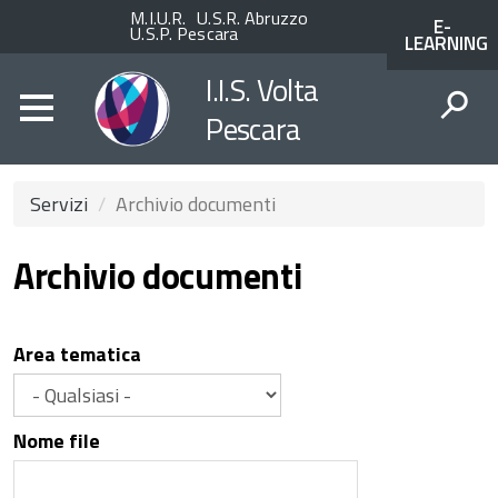
Enti
ACCESSO
M.I.U.R.
U.S.R. Abruzzo
E-
superiori
AI
U.S.P. Pescara
LEARNING
SERVIZI
SPID
I.I.S. Volta
Pescara
CERCA
Servizi
Archivio documenti
Archivio documenti
Area tematica
Nome file