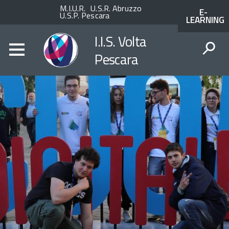
Enti
ACCESSO
M.I.U.R.
U.S.R. Abruzzo
E-
superiori
AI
U.S.P. Pescara
LEARNING
SERVIZI
SPID
I.I.S. Volta
Pescara
CERCA