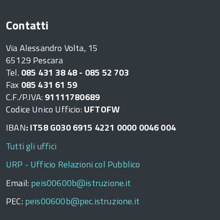
Contatti
Via Alessandro Volta, 15
65129 Pescara
Tel.
085 431 38 48 - 085 52 703
Fax
085 431 61 59
C.F./P.IVA:
91111780689
Codice Unico Ufficio:
UFTOFW
IBAN
: IT58 G030 6915 4221 0000 0046 004
Tutti gli uffici
URP - Ufficio Relazioni col Pubblico
Email:
peis00600b@istruzione.it
PEC:
peis00600b@pec.istruzione.it