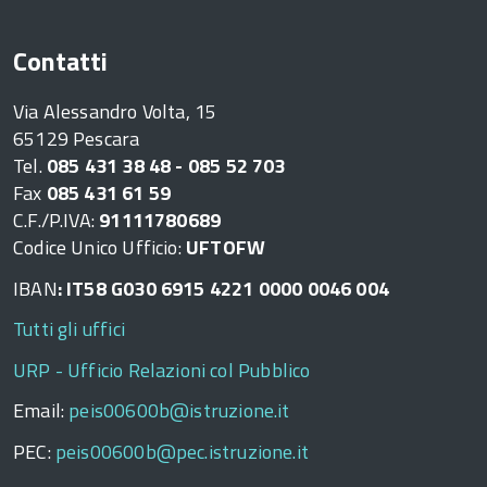
Contatti
Via Alessandro Volta, 15
65129 Pescara
Tel.
085 431 38 48 - 085 52 703
Fax
085 431 61 59
C.F./P.IVA:
91111780689
Codice Unico Ufficio:
UFTOFW
IBAN
: IT58 G030 6915 4221 0000 0046 004
Tutti gli uffici
URP - Ufficio Relazioni col Pubblico
Email:
peis00600b@istruzione.it
PEC:
peis00600b@pec.istruzione.it