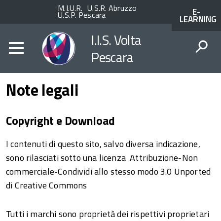
Enti
ACCESSO
M.I.U.R.
U.S.R. Abruzzo
E-
superiori
AI
U.S.P. Pescara
LEARNING
SERVIZI
SPID
I.I.S. Volta
Pescara
CERCA
Note legali
Copyright e Download
I contenuti di questo sito, salvo diversa indicazione,
sono rilasciati sotto una licenza Attribuzione-Non
commerciale-Condividi allo stesso modo 3.0 Unported
di Creative Commons
Tutti i marchi sono proprietà dei rispettivi proprietari