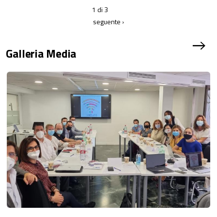
1 di 3
seguente ›
b
Galleria Media