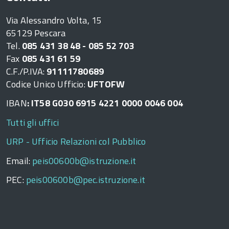
Via Alessandro Volta, 15
65129 Pescara
Tel.
085 431 38 48 - 085 52 703
Fax
085 431 61 59
C.F./P.IVA:
91111780689
Codice Unico Ufficio:
UFTOFW
IBAN
: IT58 G030 6915 4221 0000 0046 004
Tutti gli uffici
URP - Ufficio Relazioni col Pubblico
Email:
peis00600b@istruzione.it
PEC:
peis00600b@pec.istruzione.it