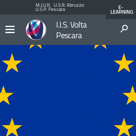
Enti
ACCESSO
M.I.U.R.
U.S.R. Abruzzo
E-
superiori
AI
U.S.P. Pescara
LEARNING
SERVIZI
SPID
I.I.S. Volta
Pescara
CERCA