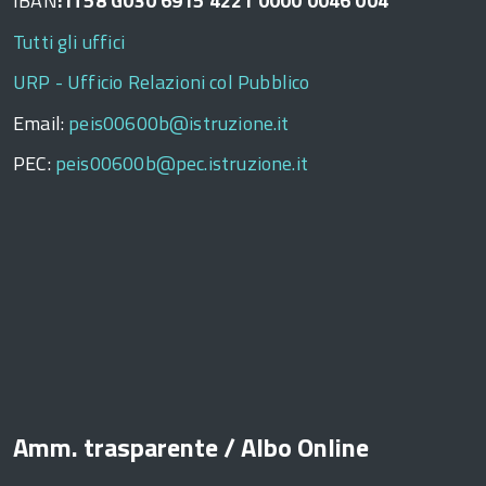
IBAN
: IT58 G030 6915 4221 0000 0046 004
Tutti gli uffici
URP - Ufficio Relazioni col Pubblico
Email:
peis00600b@istruzione.it
PEC:
peis00600b@pec.istruzione.it
Amm. trasparente / Albo Online