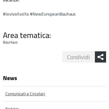
#Iovivoilvolta
#NewEuropeanBauhaus
Area tematica:
BauHaus
Share
Condividi
button
News
Comunicati e Circolari
Notizie