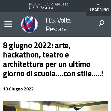
Enti
ACCESSO
M.I.U.R.
U.S.R. Abruzzo
E-
superiori
AI
U.S.P. Pescara
LEARNING
SERVIZI
SPID
I.I.S. Volta
Pescara
CERCA
8 giugno 2022: arte,
hackathon, teatro e
architettura per un ultimo
giorno di scuola….con stile…..!
13 Giugno 2022