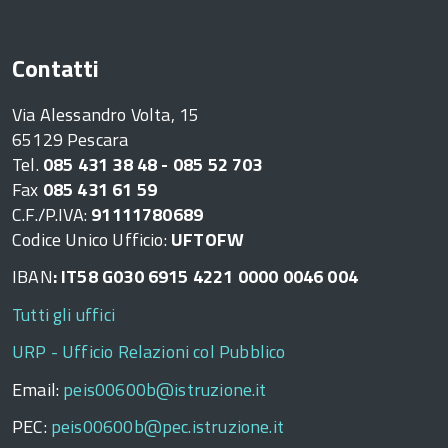
Contatti
Via Alessandro Volta, 15
65129 Pescara
Tel.
085 431 38 48 - 085 52 703
Fax
085 431 61 59
C.F./P.IVA:
91111780689
Codice Unico Ufficio:
UFTOFW
IBAN
: IT58 G030 6915 4221 0000 0046 004
Tutti gli uffici
URP - Ufficio Relazioni col Pubblico
Email:
peis00600b@istruzione.it
PEC:
peis00600b@pec.istruzione.it