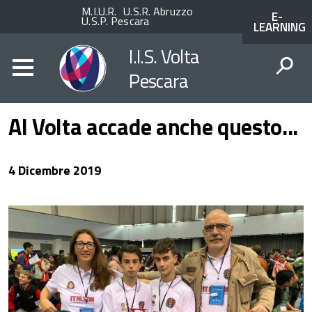
Enti
ACCESSO
M.I.U.R.
U.S.R. Abruzzo
E-
superiori
AI
U.S.P. Pescara
LEARNING
SERVIZI
SPID
I.I.S. Volta
Pescara
CERCA
Al Volta accade anche questo...
4 Dicembre 2019