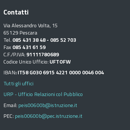
Contatti
Via Alessandro Volta, 15
65129 Pescara
Tel.
085 431 38 48 - 085 52 703
Fax
085 431 61 59
C.F./P.IVA:
91111780689
Codice Unico Ufficio:
UFTOFW
IBAN
: IT58 G030 6915 4221 0000 0046 004
Tutti gli uffici
URP - Ufficio Relazioni col Pubblico
Email:
peis00600b@istruzione.it
PEC:
peis00600b@pec.istruzione.it