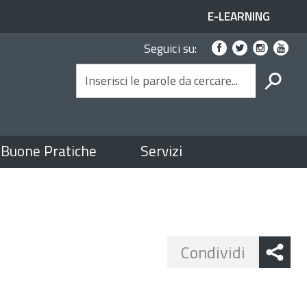
ACCESSO
E-LEARNING
Link
AI
Seguici su:
social
SERVIZI
SPID
CERCA
Buone Pratiche
Servizi
Share
Condividi
button