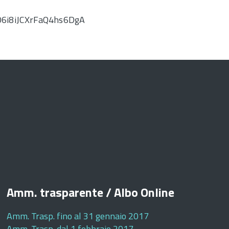
O6i8iJCXrFaQ4hs6DgA
Amm. trasparente / Albo Online
Amm. Trasp. fino al 31 gennaio 2017
Amm. Trasp. dal 1 febbraio 2017