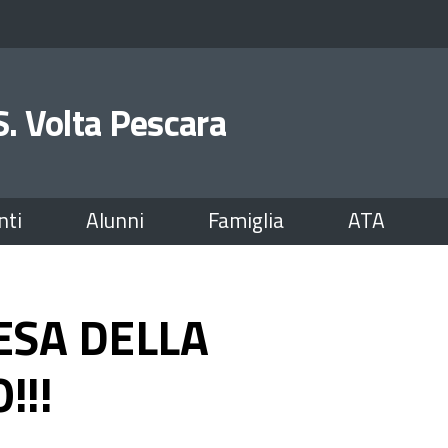
.S. Volta Pescara
nti
Alunni
Famiglia
ATA
ESA DELLA
!!!