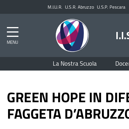
Enti
M.I.U.R.
U.S.R. Abruzzo
U.S.P. Pescara
superiori
I.I
Top
La Nostra Scuola
Doce
menu
GREEN HOPE IN DIF
FAGGETA D’ABRUZZO