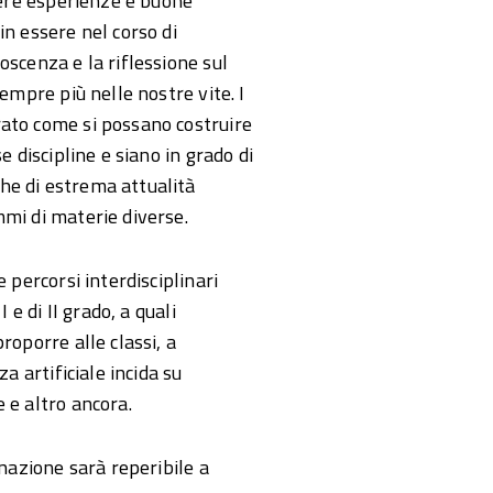
idere esperienze e buone
in essere nel corso di
oscenza e la riflessione sul
sempre più nelle nostre vite. I
rato come si possano costruire
e discipline e siano in grado di
he di estrema attualità
mmi di materie diverse.
 percorsi interdisciplinari
 e di II grado, a quali
roporre alle classi, a
za artificiale incida su
 e altro ancora.
inazione sarà reperibile a