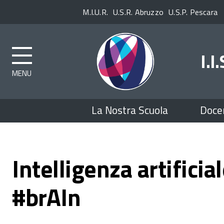
Enti
M.I.U.R.
U.S.R. Abruzzo
U.S.P. Pescara
superiori
I.I
Top
La Nostra Scuola
Doce
menu
Intelligenza artificial
#brAIn