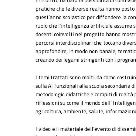
L’incontro ha dato la possibilità di condiv
pratiche che le diverse realtà hanno posto 
quest’anno scolastico per diffondere la con
ruolo che l’intelligenza artificiale assume 
docenti coinvolti nel progetto hanno most
percorsi interdisciplinari che toccano divers
approfondire, in modo non banale, tematic
creando dei legami stringenti con i progra
I temi trattati sono molti: da come costruire
sulla AI funzionali alla scuola secondaria di I
metodologie didattiche e compiti di realtà p
riflessioni su come il mondo dell’ Intelligen
agricoltura, ambiente, salute, informazione
I video e il materiale dell’evento di dissem