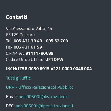
Contatti
Via Alessandro Volta, 15
65129 Pescara
Tel.
085 431 38 48 - 085 52 703
Fax
085 431 61 59
C.F./P.IVA:
91111780689
Codice Unico Ufficio:
UFTOFW
IBAN
: IT58 G030 6915 4221 0000 0046 004
Tutti gli uffici
URP - Ufficio Relazioni col Pubblico
Email:
peis00600b@istruzione.it
PEC:
peis00600b@pec.istruzione.it