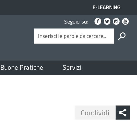
ACCESSO
E-LEARNING
Link
AI
Seguici su:
social
SERVIZI
SPID
CERCA
Buone Pratiche
Servizi
Share
Condividi
button