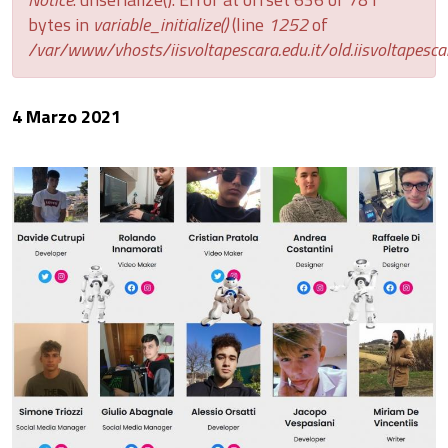
bytes in
variable_initialize()
(line
1252
of
/var/www/vhosts/iisvoltapescara.edu.it/old.iisvoltapescar
4 Marzo 2021