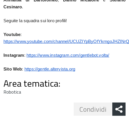
Annalisa di Bartolomeo
, 
Danilo Micalone
 e 
Stefano 
Cesinaro
. 
Seguite la squadra sui loro profili!
Youtube
: 
https://www.youtube.com/channel/UCUZIYpByOfYkrngoJHZlNr
Instagram
: 
https://www.instagram.com/gentlebot.volta/
Sito Web
: 
https://gentle.altervista.org
Area tematica:
Robotica
Share
Condividi
button