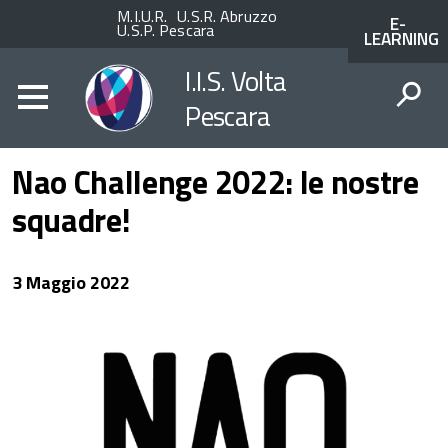
Enti
ACCESSO
M.I.U.R.
U.S.R. Abruzzo
E-
superiori
AI
U.S.P. Pescara
LEARNING
SERVIZI
SPID
I.I.S. Volta
Pescara
CERCA
Nao Challenge 2022: le nostre
squadre!
3 Maggio 2022