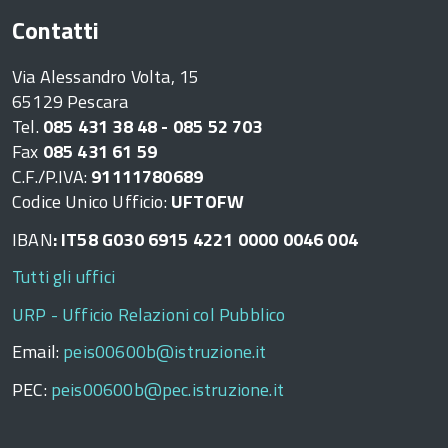
Contatti
Via Alessandro Volta, 15
65129 Pescara
Tel.
085 431 38 48 - 085 52 703
Fax
085 431 61 59
C.F./P.IVA:
91111780689
Codice Unico Ufficio:
UFTOFW
IBAN
: IT58 G030 6915 4221 0000 0046 004
Tutti gli uffici
URP - Ufficio Relazioni col Pubblico
Email:
peis00600b@istruzione.it
PEC:
peis00600b@pec.istruzione.it