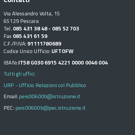
Via Alessandro Volta, 15
65129 Pescara
Tel.
085 431 38 48 - 085 52 703
Fax
085 431 61 59
C.F./P.IVA:
91111780689
Codice Unico Ufficio:
UFTOFW
IBAN
: IT58 G030 6915 4221 0000 0046 004
Tutti gli uffici
URP - Ufficio Relazioni col Pubblico
Email:
peis00600b@istruzione.it
PEC:
peis00600b@pec.istruzione.it