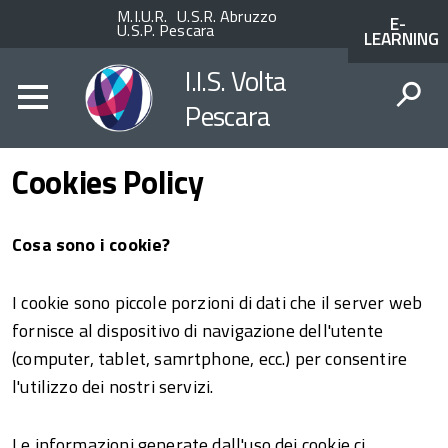
Enti
ACCESSO
M.I.U.R.
U.S.R. Abruzzo
E-
superiori
AI
U.S.P. Pescara
LEARNING
SERVIZI
SPID
I.I.S. Volta
Pescara
CERCA
Cookies Policy
Cosa sono i cookie?
I cookie sono piccole porzioni di dati che il server web
fornisce al dispositivo di navigazione dell'utente
(computer, tablet, samrtphone, ecc.) per consentire
l'utilizzo dei nostri servizi.
Le informazioni generate dall'uso dei cookie ci