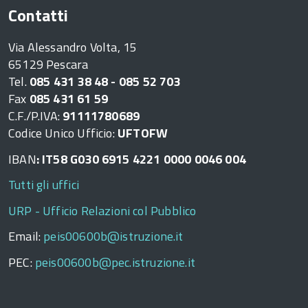
Contatti
Via Alessandro Volta, 15
65129 Pescara
Tel.
085 431 38 48 - 085 52 703
Fax
085 431 61 59
C.F./P.IVA:
91111780689
Codice Unico Ufficio:
UFTOFW
IBAN
: IT58 G030 6915 4221 0000 0046 004
Tutti gli uffici
URP - Ufficio Relazioni col Pubblico
Email:
peis00600b@istruzione.it
PEC:
peis00600b@pec.istruzione.it