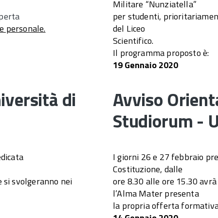
Militare “Nunziatella”
perta
per studenti, prioritariament
e personale.
del Liceo
Scientifico.
Il programma proposto è:
19 Gennaio 2020
versità di
Avviso Orien
Studiorum - U
edicata
I giorni 26 e 27 febbraio pr
Costituzione, dalle
e si svolgeranno nei
ore 8.30 alle ore 15.30 avr
l’Alma Mater presenta
la propria offerta formativ
14 Gennaio 2020