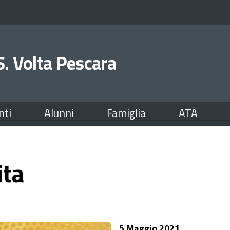
.S. Volta Pescara
nti
Alunni
Famiglia
ATA
ita
5 Maggio 2021