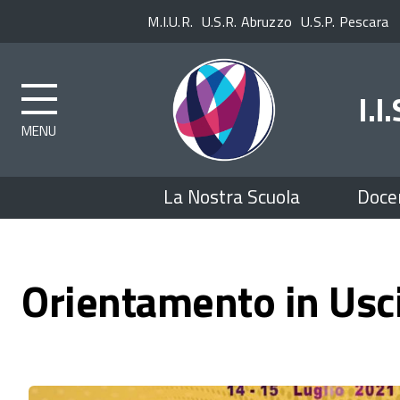
Enti
M.I.U.R.
U.S.R. Abruzzo
U.S.P. Pescara
superiori
I.I
Top
La Nostra Scuola
Doce
menu
Orientamento in Usc