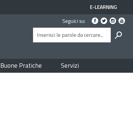
ACCESSO
E-LEARNING
Link
AI
Seguici su:
social
SERVIZI
SPID
CERCA
Buone Pratiche
Servizi