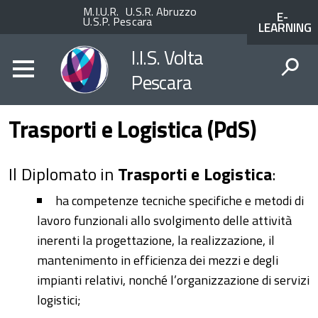
Enti
ACCESSO
M.I.U.R.
U.S.R. Abruzzo
E-
superiori
AI
U.S.P. Pescara
LEARNING
SERVIZI
SPID
I.I.S. Volta
Pescara
CERCA
Trasporti e Logistica (PdS)
Il Diplomato in
Trasporti e Logistica
:
ha competenze tecniche specifiche e metodi di
lavoro funzionali allo svolgimento delle attività
inerenti la progettazione, la realizzazione, il
mantenimento in efficienza dei mezzi e degli
impianti relativi, nonché l’organizzazione di servizi
logistici;