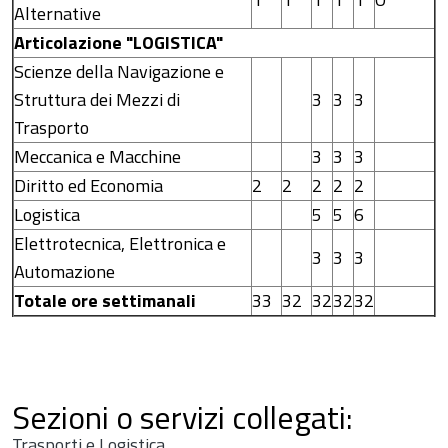
Alternative
Articolazione "LOGISTICA"
Scienze della Navigazione e
Struttura dei Mezzi di
3
3
3
Trasporto
Meccanica e Macchine
3
3
3
Diritto ed Economia
2
2
2
2
2
Logistica
5
5
6
Elettrotecnica, Elettronica e
3
3
3
Automazione
Totale ore settimanali
33
32
32
32
32
Sezioni o servizi collegati:
Trasporti e Logistica