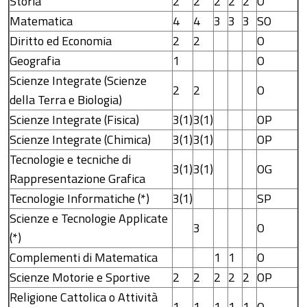
Storia
2
2
2
2
2
O
Matematica
4
4
3
3
3
SO
Diritto ed Economia
2
2
O
Geografia
1
O
Scienze Integrate (Scienze
2
2
O
della Terra e Biologia)
Scienze Integrate (Fisica)
3(1)
3(1)
OP
Scienze Integrate (Chimica)
3(1)
3(1)
OP
Tecnologie e tecniche di
3(1)
3(1)
OG
Rappresentazione Grafica
Tecnologie Informatiche (*)
3(1)
SP
Scienze e Tecnologie Applicate
3
O
(*)
Complementi di Matematica
1
1
O
Scienze Motorie e Sportive
2
2
2
2
2
OP
Religione Cattolica o Attività
1
1
1
1
1
O