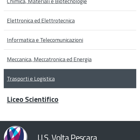
Chimica, Materiali e Biotecnologie
Elettronica ed Elettrotecnica
Informatica e Telecomunicazioni
‹ Meccanica,
Meccatronica
ed Energia
Meccanica, Meccatronica ed Energia
su
Trasporti e Logistica
Liceo Scientifico
I.I.S. Volta Pescara