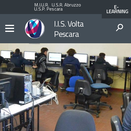
Enti
ACCESSO
M.I.U.R.
U.S.R. Abruzzo
E-
superiori
AI
U.S.P. Pescara
LEARNING
SERVIZI
SPID
I.I.S. Volta
Pescara
CERCA