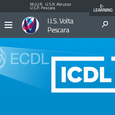
Enti
ACCESSO
M.I.U.R.
U.S.R. Abruzzo
E-
superiori
AI
U.S.P. Pescara
LEARNING
SERVIZI
SPID
I.I.S. Volta
Pescara
CERCA