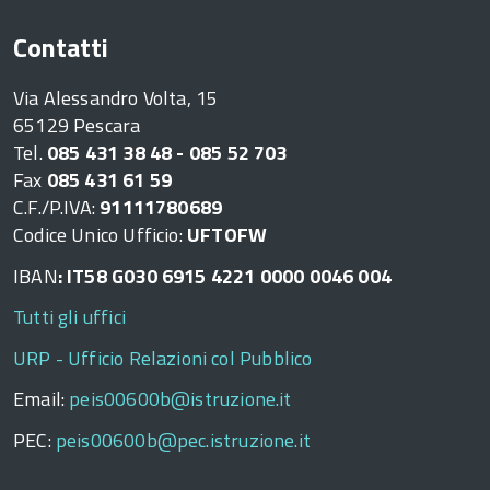
Contatti
Via Alessandro Volta, 15
65129 Pescara
Tel.
085 431 38 48 - 085 52 703
Fax
085 431 61 59
C.F./P.IVA:
91111780689
Codice Unico Ufficio:
UFTOFW
IBAN
: IT58 G030 6915 4221 0000 0046 004
Tutti gli uffici
URP - Ufficio Relazioni col Pubblico
Email:
peis00600b@istruzione.it
PEC:
peis00600b@pec.istruzione.it